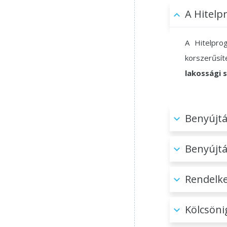
A Hitelp
A Hitelprog
korszerűsí
lakossági 
Benyújtá
Benyújtá
Rendelke
Kölcsöni