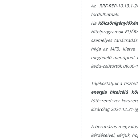
Az RRF-REP-10.13.1-2
fordulhatnak:
Ha
Kölcsönigénylőkén
Hitelprogramok ELJÁRÁ
személyes tanácsadást
hívja az MFB, illetv
megfelelő menüpont ha
kedd-csütörtök 09:00-1
Tájékoztatjuk a tiszte
energia hitelcélú kö
fűtésrendszer korszerű
kizárólag 2024.12.31-i
A beruházás megvalósí
kérdéseivel, kérjük, ho