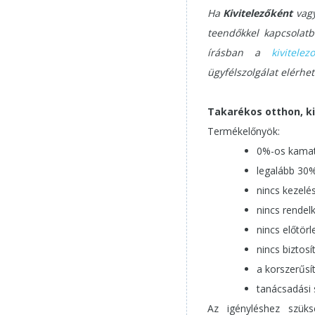
Ha
Kivitelezőként
vagy
teendőkkel kapcsolatb
írásban a
kivitelez
ügyfélszolgálat elérhet
Takarékos otthon, ki
Termékelőnyök:
0%-os kamat
legalább 30%
nincs kezelés
nincs rendelk
nincs előtörle
nincs biztosí
a korszerűsít
tanácsadási 
Az igényléshez szüks