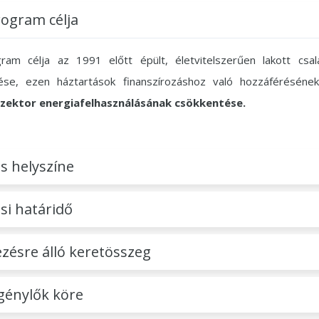
rogram célja
ram célja az 1991 előtt épült, életvitelszerűen lakott csal
tése, ezen háztartások finanszírozáshoz való hozzáférésének
szektor energiafelhasználásának csökkentése.
s helyszíne
si határidő
zésre álló keretösszeg
génylők köre