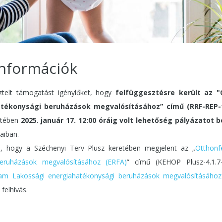
információk
sztelt támogatást igénylőket, hogy
felfüggesztésre került az "
tékonysági beruházások megvalósításához” című (RRF-REP-10
etében
2025. január 17. 12:00 óráig volt lehetőség pályázatot 
aiban.
a, hogy a Széchenyi Terv Plusz keretében megjelent az „
Otthonf
beruházások megvalósításához (ERFA)
” című (KEHOP Plusz-4.1.7
gram Lakossági energiahatékonysági beruházások megvalósításához
 felhívás.