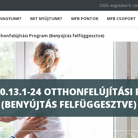
2026. augusztus 6. cs
K VAGYUNK?
MIT NYÚJTUNK?
MFB PONTOK
MFB CSOPORT
thonfelújítási Program (Benyújtás felfüggesztve)
10.13.1-24 OTTHONFELÚJÍTÁS
(BENYÚJTÁS FELFÜGGESZTVE)