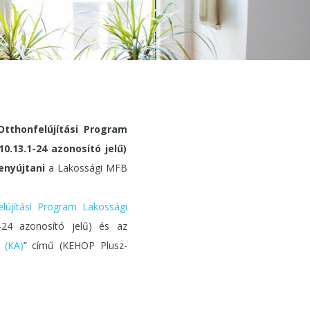
Otthonfelújítási Program
.13.1-24 azonosító jelű)
benyújtani
a Lakossági MFB
elújítási Program Lakossági
-24 azonosító jelű) és az
 (KA)
” című (KEHOP Plusz-