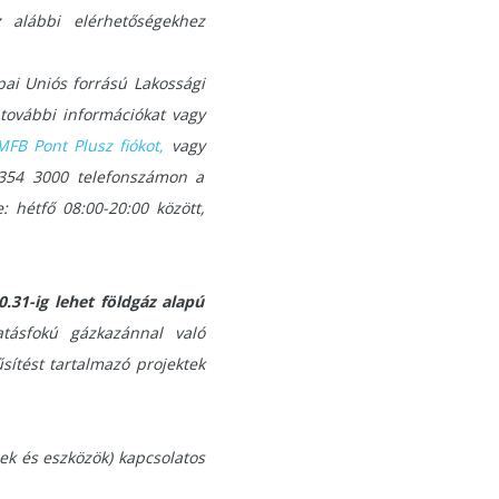
z alábbi elérhetőségekhez
pai Uniós forrású Lakossági
további információkat vagy
MFB Pont Plusz fiókot
,
vagy
1 354 3000 telefonszámon a
 hétfő 08:00-20:00 között,
.31-ig lehet földgáz alapú
tásfokú gázkazánnal való
sítést tartalmazó projektek
k és eszközök) kapcsolatos