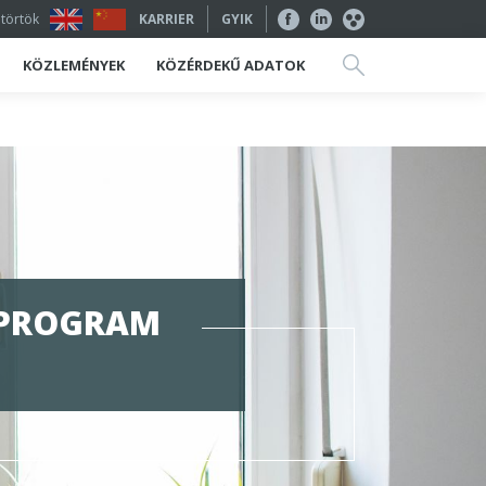
ütörtök
KARRIER
GYIK
KÖZLEMÉNYEK
KÖZÉRDEKŰ ADATOK
I PROGRAM