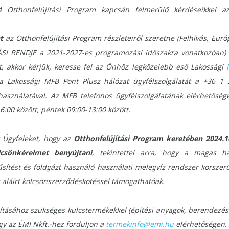
4 Otthonfelújítási Program kapcsán felmerülő kérdéseikkel a
t
az Otthonfelújítási Program részleteiről szeretne (Felhívás, Euró
SI RENDJE a 2021-2027-es programozási időszakra vonatkozóan) 
, akkor kérjük, keresse fel az Önhöz legközelebb eső
Lakossági
e a Lakossági MFB Pont Plusz hálózat ügyfélszolgálatát a +36 
sználatával. Az MFB telefonos ügyfélszolgálatának elérhetősége:
6:00 között, péntek 09:00-13:00 között.
lt Ügyfeleket, hogy az
Otthonfelújítási Program keretében 2024.10
lcsönkérelmet benyújtani
, tekintettel arra, hogy a magas ha
sítést és földgázt használó használati melegvíz rendszer korszerű
g aláírt kölcsönszerződéskötéssel támogathatóak.
tásához szükséges kulcstermékekkel (építési anyagok, berendezése
gy az ÉMI Nkft.-hez forduljon a
termekinfo@emi.hu
elérhetőségen.