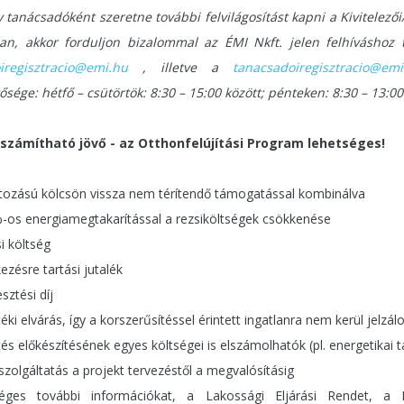
 tanácsadóként szeretne további felvilágosítást kapni a Kivitelezői
an, akkor forduljon bizalommal az ÉMI Nkft. jelen felhíváshoz t
oiregisztracio@emi.hu
, illetve a
tanacsadoiregisztracio@emi
ősége: hétfő – csütörtök: 8:30 – 15:00 között; pénteken: 8:30 – 13:00
számítható jövő - az Otthonfelújítási Program lehetséges!
ozású kölcsön vissza nem térítendő támogatással kombinálva
-os energiamegtakarítással a rezsiköltségek csökkenése
i költség
ezésre tartási jutalék
sztési díj
téki elvárás, így a korszerűsítéssel érintett ingatlanra nem kerül jelzá
és előkészítésének egyes költségei is elszámolhatók (pl. energetikai 
szolgáltatás a projekt tervezéstől a megvalósításig
éges további információkat, a Lakossági Eljárási Rendet, a H