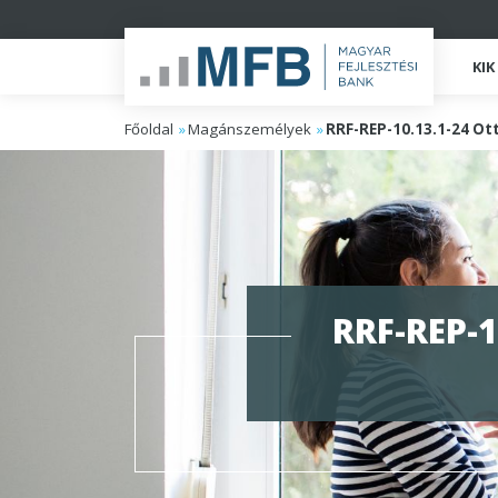
KI
Főoldal
Magánszemélyek
RRF-REP-10.13.1-24 Ot
RRF-REP-