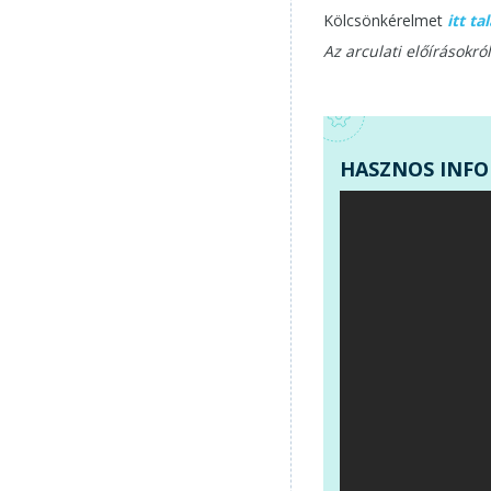
Kölcsönkérelmet
itt tal
Az arculati előírásokró
HASZNOS INFO