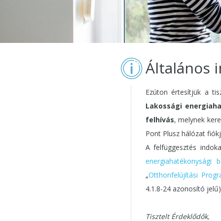
Általános 
Ezúton értesítjük a ti
Lakossági energiaha
felhívás
, melynek ker
Pont Plusz hálózat fiókj
A felfüggesztés indok
energiahatékonysági 
„
Otthonfelújítási Pro
4.1.8-24 azonosító jelű)
Tisztelt Érdeklődők,