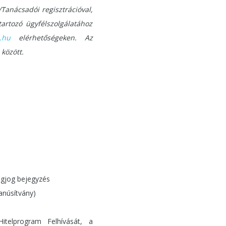
/Tanácsadói regisztrációval,
artozó ügyfélszolgálatához
.hu
elérhetőségeken. Az
 között.
logjog bejegyzés
tanúsítvány)
itelprogram Felhívását, a