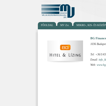
FŐOLDAL
MV Zrt.
MIKRO-, KIS- ÉS KÖZ
BG Finance
1036 Budapest
Tel: +36/1/4
Email:
info_
Web:
www.bg