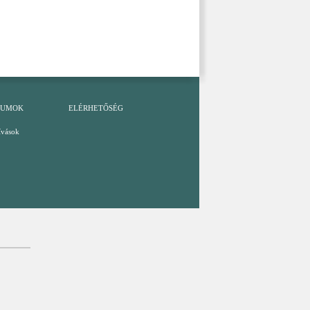
TUMOK
ELÉRHETŐSÉG
ívások