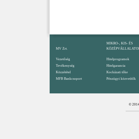
MIKRO-, KIS- ÉS
MV Zrt.
KÖZÉPVÁLLALATO
Vezetőség
Hitelprogramok
Tevékenység
Hitelgarancia
Közzététel
Kockázati tőke
MFB Bankcsoport
Pénzügyi közvetítők
© 2014