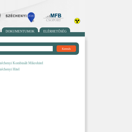
DOKUMENTUMOK
ELÉRHETŐSÉG
Keresés
zéchenyi Kombinált Mikrohitel
zéchenyi Hitel