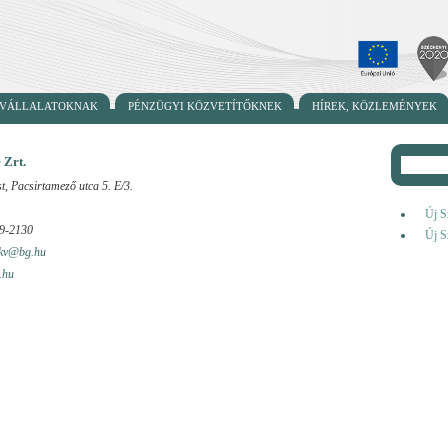
ÉPVÁLLALATOKNAK
PÉNZÜGYI KÖZVETÍTŐKNEK
HÍREK, KÖZLEMÉNYEK
 Zrt.
, Pacsirtamező utca 5. E/3.
Új S
39-2130
Új S
kkv@bg.hu
.hu