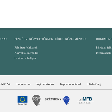
KNAK
PÉNZÜGYI KÖZVETÍTŐKNEK
HÍREK, KÖZLEMÉNYEK
DOKUMEN
Pályázati felhívások
Pályázati felh
Közvetítői szerződés
Prezentációk
Fontium 2 belépés
 MV Zrt.
Impresszum
Jogi tudnivalók
Kapcsolódó linkek
Elérhetőség