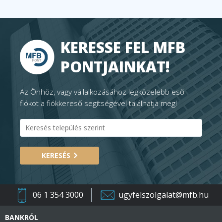
KERESSE FEL MFB
PONTJAINKAT!
Az Önhöz, vagy vállalkozásához legközelebb eső
fiókot a fiókkereső segítségével találhatja meg!
KERESÉS
06 1 354 3000
ugyfelszolgalat@mfb.hu
BANKRÓL