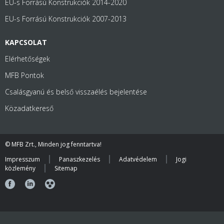
EU-s Forrású Konstrukciók 2014-2020
EU-s Forrású Konstrukciók 2007-2013
KAPCSOLAT
Elérhetőségek
MFB Pontok
Csalásgyanú és belső visszaélés bejelentése
Közadatkereső
© MFB Zrt., Minden jog fenntartva!
Impresszum
Panaszkezelés
Adatvédelem
Jogi
közlemény
Sitemap