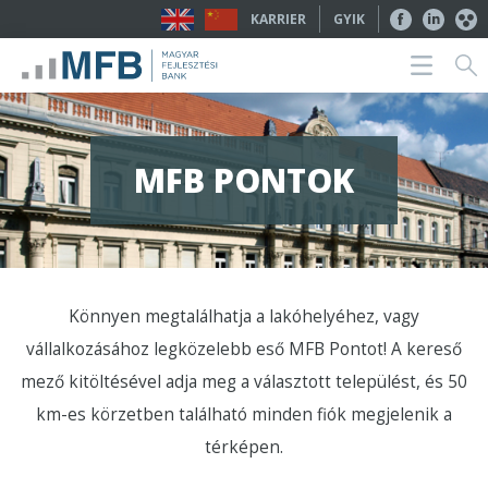
KARRIER
GYIK
MFB PONTOK
Könnyen megtalálhatja a lakóhelyéhez, vagy
vállalkozásához legközelebb eső MFB Pontot! A kereső
mező kitöltésével adja meg a választott települést, és 50
km-es körzetben található minden fiók megjelenik a
térképen.