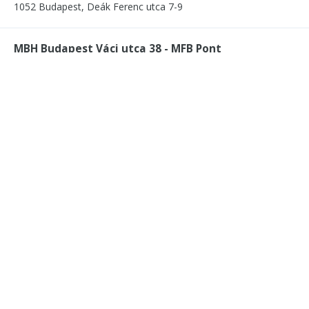
1052 Budapest, Deák Ferenc utca 7-9
MBH Budapest Váci utca 38 - MFB Pont
1056 Budapest,Váci utca 38
MBH Budapest Váci utca 38 - MFB Pont Plusz
lakossági
1056 Budapest, Váci utca 38
MBH Budapest Váci utca 38 - MFB Pont Plusz
1056 Budapest,Váci utca 38
MBH Budapest Nyugati tér - MFB Pont Plusz
lakossági
1132 Budapest, Nyugati tér 5
MBH Budapest Nyugati tér - MFB Pont Plusz