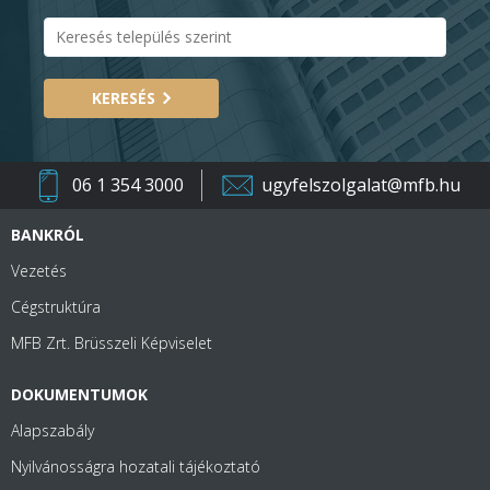
KERESÉS
06 1 354 3000
ugyfelszolgalat@mfb.hu
BANKRÓL
Vezetés
Cégstruktúra
MFB Zrt. Brüsszeli Képviselet
DOKUMENTUMOK
Alapszabály
Nyilvánosságra hozatali tájékoztató