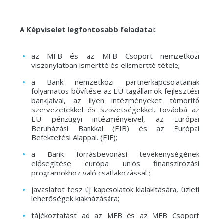
A Képviselet legfontosabb feladatai:
az MFB és az MFB Csoport nemzetközi
viszonylatban ismertté és elismertté tétele;
a Bank nemzetközi partnerkapcsolatainak
folyamatos bővítése az EU tagállamok fejlesztési
bankjaival, az ilyen intézményeket tömörítő
szervezetekkel és szövetségekkel, továbbá az
EU pénzügyi intézményeivel, az Európai
Beruházási Bankkal (EIB) és az Európai
Befektetési Alappal. (EIF);
a Bank forrásbevonási tevékenységének
elősegítése európai uniós finanszírozási
programokhoz való csatlakozással ;
javaslatot tesz új kapcsolatok kialakítására, üzleti
lehetőségek kiaknázására;
tájékoztatást ad az MFB és az MFB Csoport