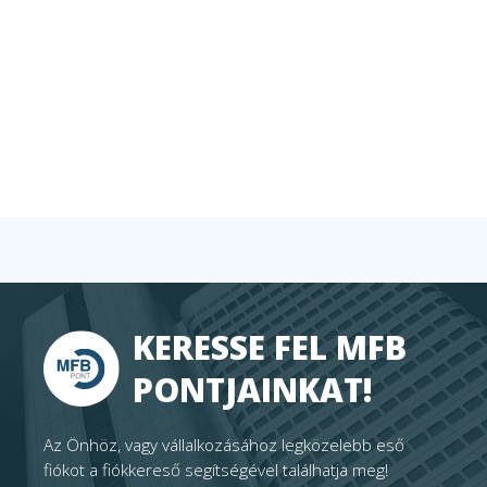
KERESSE FEL MFB
PONTJAINKAT!
Az Önhöz, vagy vállalkozásához legközelebb eső
fiókot a fiókkereső segítségével találhatja meg!