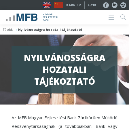
KARRIER
GYIK
Főoldal
Nyilvánosságra hozatali tájékoztató
NYILVÁNOSSÁGRA
HOZATALI
TÁJÉKOZTATÓ
Az MFB Magyar Fejlesztési Bank Zártkörűen Működő
Részvénytársaságnak (a továbbiakban: Bank vagy