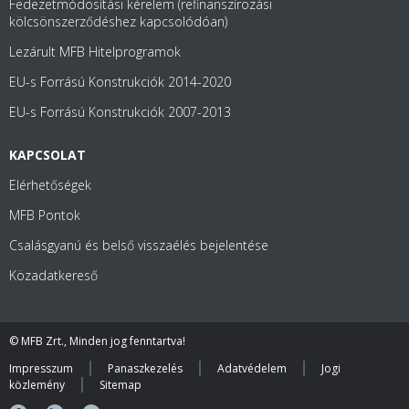
Fedezetmódosítási kérelem (refinanszírozási
kölcsönszerződéshez kapcsolódóan)
Lezárult MFB Hitelprogramok
EU-s Forrású Konstrukciók 2014-2020
EU-s Forrású Konstrukciók 2007-2013
KAPCSOLAT
Elérhetőségek
MFB Pontok
Csalásgyanú és belső visszaélés bejelentése
Közadatkereső
© MFB Zrt., Minden jog fenntartva!
Impresszum
Panaszkezelés
Adatvédelem
Jogi
közlemény
Sitemap