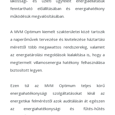
lakossági- és üzleti ügyfeleit energiaellátásuk
fenntartható előállításában és energiahatékony
működésük megvalósításában.
A MVM Optimum kiemelt szakterületei közé tartozik
a naperőművek tervezése és kivitelezése háztartási
mérettől több megawattos rendszerekig, valamint
az energiatárolási megoldások kialakítása is, hogy a
megtermelt villamosenergia hatékony felhasználása
biztosított legyen.
Ezen túl az MVM Optimum teljes körű
energiahatékonysági szolgáltatásokat kínál az
energetikai felméréstől azok auditálásán át egészen
az energiahatékonysági és fűtés-hűtés