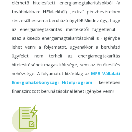
elérhető hitelesített energiamegtakarításokból (a
továbbiakban: HEM-ekből) „extra” pénzbevételben
részesülhessen a beruházó ügyfél! Mindez úgy, hogy
az energiamegtakarítás mértékétől függetlenül -
azaz a kisebb energiamagtakarításoknál is - igénybe
lehet venni a folyamatot, ugyanakkor a beruházó
ügyfelet nem terheli az energiamegtakarítás
hitelesítésének magas költsége, sem az értékesítés
nehézsége. A folyamatot kizárólag az
MFB Vállalati
Energiahatékonysági Hitelprogram
keretében
finanszírozott beruházásoknál lehet igénybe venni!