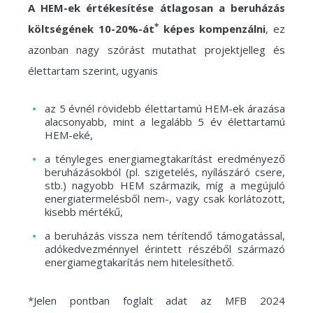
A HEM-ek értékesítése átlagosan a beruházás
*
költségének 10-20%-át
képes kompenzálni
, ez
azonban nagy szórást mutathat projektjelleg és
élettartam szerint, ugyanis
az 5 évnél rövidebb élettartamú HEM-ek árazása
alacsonyabb, mint a legalább 5 év élettartamú
HEM-eké,
a tényleges energiamegtakarítást eredményező
beruházásokból (pl. szigetelés, nyílászáró csere,
stb.) nagyobb HEM származik, míg a megújuló
energiatermelésből nem-, vagy csak korlátozott,
kisebb mértékű,
a beruházás vissza nem térítendő támogatással,
adókedvezménnyel érintett részéből származó
energiamegtakarítás nem hitelesíthető.
*Jelen pontban foglalt adat az MFB 2024