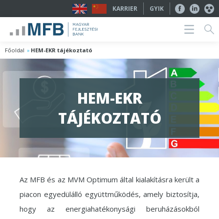
KARRIER
GYIK
Főoldal
HEM-EKR tájékoztató
HEM-EKR
TÁJÉKOZTATÓ
Az MFB és az MVM Optimum által kialakításra került a
piacon egyedülálló együttműködés, amely biztosítja,
hogy az energiahatékonysági beruházásokból