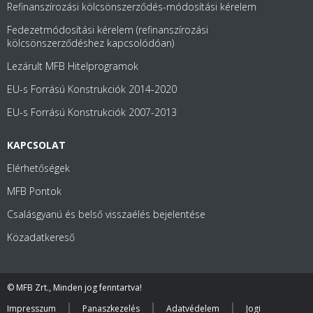
Refinanszírozási kölcsönszerződés-módosítási kérelem
Fedezetmódosítási kérelem (refinanszírozási
kölcsönszerződéshez kapcsolódóan)
Lezárult MFB Hitelprogramok
EU-s Forrású Konstrukciók 2014-2020
EU-s Forrású Konstrukciók 2007-2013
KAPCSOLAT
Elérhetőségek
MFB Pontok
Csalásgyanú és belső visszaélés bejelentése
Közadatkereső
© MFB Zrt., Minden jog fenntartva!
Impresszum
Panaszkezelés
Adatvédelem
Jogi