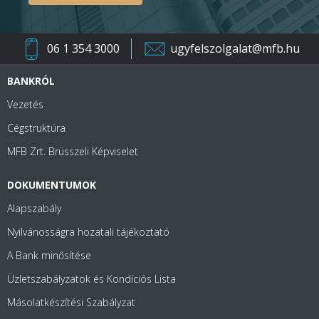
06 1 354 3000
ugyfelszolgalat@mfb.hu
BANKRÓL
Vezetés
Cégstruktúra
MFB Zrt. Brüsszeli Képviselet
DOKUMENTUMOK
Alapszabály
Nyilvánosságra hozatali tájékoztató
A Bank minősítése
Üzletszabályzatok és Kondíciós Lista
Másolatkészítési Szabályzat