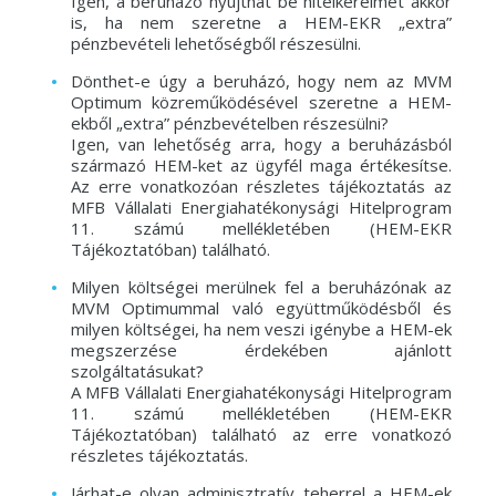
Igen, a beruházó nyújthat be hitelkérelmet akkor
is, ha nem szeretne a HEM-EKR „extra”
pénzbevételi lehetőségből részesülni.
Dönthet-e úgy a beruházó, hogy nem az MVM
Optimum közreműködésével szeretne a HEM-
ekből „extra” pénzbevételben részesülni?
Igen, van lehetőség arra, hogy a beruházásból
származó HEM-ket az ügyfél maga értékesítse.
Az erre vonatkozóan részletes tájékoztatás az
MFB Vállalati Energiahatékonysági Hitelprogram
11. számú mellékletében (HEM-EKR
Tájékoztatóban) található.
Milyen költségei merülnek fel a beruházónak az
MVM Optimummal való együttműködésből és
milyen költségei, ha nem veszi igénybe a HEM-ek
megszerzése érdekében ajánlott
szolgáltatásukat?
A MFB Vállalati Energiahatékonysági Hitelprogram
11. számú mellékletében (HEM-EKR
Tájékoztatóban) található az erre vonatkozó
részletes tájékoztatás.
Járhat-e olyan adminisztratív teherrel a HEM-ek