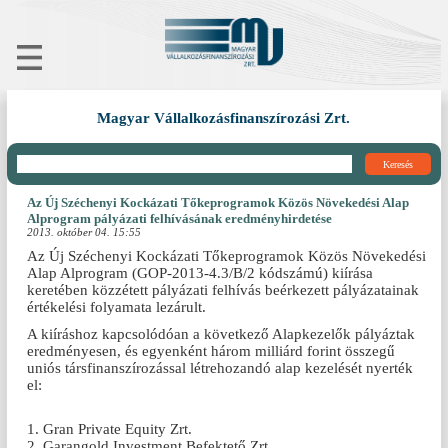
Magyar Vállalkozásfinanszírozási Zrt.
Keresés
Az Új Széchenyi Kockázati Tőkeprogramok Közös Növekedési Alap
Alprogram pályázati felhívásának eredményhirdetése
2013. október 04. 15:55
Az Új Széchenyi Kockázati Tőkeprogramok Közös Növekedési
Alap Alprogram (GOP-2013-4.3/B/2 kódszámú) kiírása
keretében közzétett pályázati felhívás beérkezett pályázatainak
értékelési folyamata lezárult.
A kiíráshoz kapcsolódóan a következő Alapkezelők pályáztak
eredményesen, és egyenként három milliárd forint összegű
uniós társfinanszírozással létrehozandó alap kezelését nyerték
el:
1. Gran Private Equity Zrt.
2. Garangold Investment Befektető Zrt.