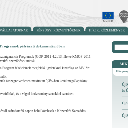
ÉPVÁLLALATOKNAK
PÉNZÜGYI KÖZVETÍTŐKNEK
HÍREK, KÖZLEMÉNYEK
a Programok pályázati dokumentációban
 Viszontgarancia Programok (GOP-2011-4.2./13, illetve KMOP-2011-
vetítői szerződések mintái.
MIK
 a Program feltételeinek megfelelő ügyleteknél kizárólag az MV Zrt.
Hitelpr
;
kedik;
rantált összegre vetítetten maximum 0,3%-ban kerül megállapításra;
Új 
és 
közvetítőkkel, és a végső kedvezményezettekkel szemben.
Új 
éstől számított 60 napon belül kötelesek a Közvetítői Szerződés
Új 