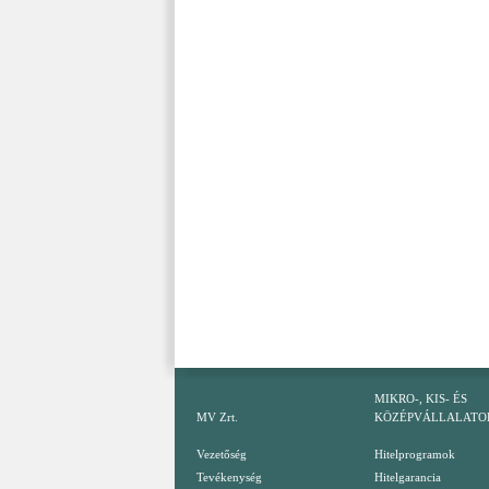
MIKRO-, KIS- ÉS
MV Zrt.
KÖZÉPVÁLLALATO
Vezetőség
Hitelprogramok
Tevékenység
Hitelgarancia