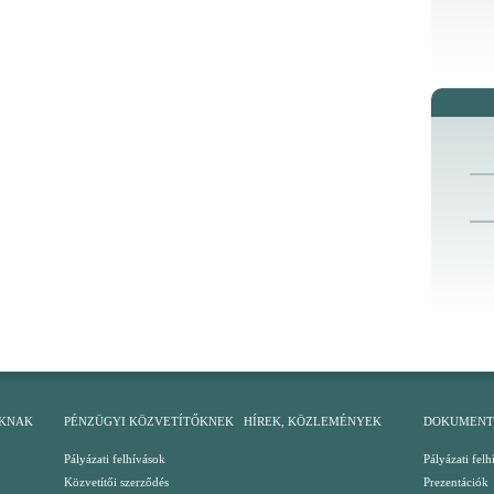
KNAK
PÉNZÜGYI KÖZVETÍTŐKNEK
HÍREK, KÖZLEMÉNYEK
DOKUMEN
Pályázati felhívások
Pályázati felh
Közvetítői szerződés
Prezentációk