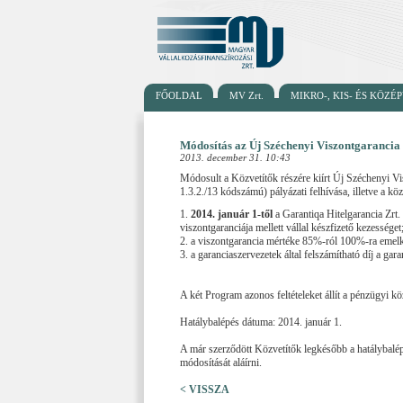
FŐOLDAL
MV Zrt.
MIKRO-, KIS- ÉS KÖZ
Módosítás az Új Széchenyi Viszontgaranci
2013. december 31. 10:43
Módosult a Közvetítők részére kiírt Új Széchenyi
1.3.2./13 kódszámú) pályázati felhívása, illetve a köz
1.
2014. január 1-től
a Garantiqa Hitelgarancia Zrt.
viszontgaranciája mellett vállal készfizető kezességet
2. a viszontgarancia mértéke 85%-ról 100%-ra emel
3. a garanciaszervezetek által felszámítható díj a ga
A két Program azonos feltételeket állít a pénzügyi 
Hatálybalépés dátuma: 2014. január 1.
A már szerződött Közvetítők legkésőbb a hatálybalép
módosítását aláírni.
< VISSZA