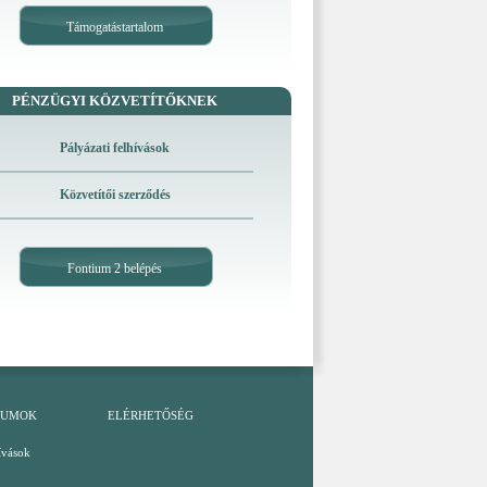
Támogatástartalom
PÉNZÜGYI KÖZVETÍTŐKNEK
Pályázati felhívások
Közvetítői szerződés
Fontium 2 belépés
TUMOK
ELÉRHETŐSÉG
ívások