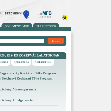
DOKUMENTUMOK
ELÉRHETŐSÉG
Keresés
RO-, KIS- ÉS KÖZÉPVÁLLALATOKNAK
ogramok
Hitelgarancia
Kockázati tőke
Magyarország Kockázati Tőke Program
Új Széchenyi Kockázati Tőke Program
Széchenyi Viszontgarancia
Széchenyi Hitelgarancia