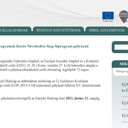
ÉPVÁLLALATOKNAK
PÉNZÜGYI KÖZVETÍTŐKNEK
HÍREK, KÖZLEMÉNYEK
rogramok Közös Növekedési Alap Alprogram pályázati
ionális Fejlesztési Alapból, az Európai Szociális Alapból és a Kohéziós
MIK
éről szóló 4/2011. (I. 28.) Korm. rendelet 27. § (4) bekezdése alapján a
sétől a pályázat elbírálásáról szóló értesítésig, legfeljebb 75 napos
Hitelpr
nyító Hatóság az alábbiakban módosítja az Új Széchenyi Kockázati
Új 
 című (GOP-2013-4.3/B kódszámú) pályázati felhívás H3. döntéshozatal
és 
 pályázatnyertességről) az Irányító Hatóság dönt
2013. június 21.
napjáig.
Új 
Új 