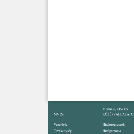
MIKRO-, KIS- ÉS
MV Zrt.
KÖZÉPVÁLLALATO
Vezetőség
Hitelprogramok
Tevékenység
Hitelgarancia