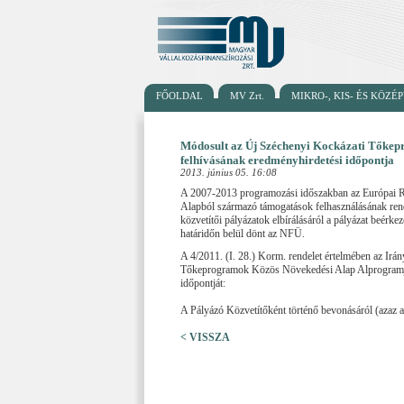
FŐOLDAL
MV Zrt.
MIKRO-, KIS- ÉS KÖZ
Módosult az Új Széchenyi Kockázati Tőkep
felhívásának eredményhirdetési időpontja
2013. június 05. 16:08
A 2007-2013 programozási időszakban az Európai Reg
Alapból származó támogatások felhasználásának rendj
közvetítői pályázatok elbírálásáról a pályázat beérkezé
határidőn belül dönt az NFÜ.
A 4/2011. (I. 28.) Korm. rendelet értelmében az Irá
Tőkeprogramok Közös Növekedési Alap Alprogramja
időpontját:
A Pályázó Közvetítőként történő bevonásáról (azaz a
< VISSZA