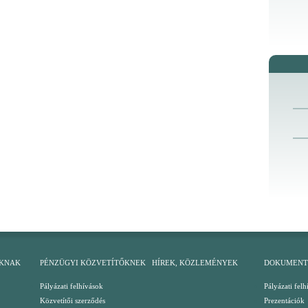
KNAK
PÉNZÜGYI KÖZVETÍTŐKNEK
HÍREK, KÖZLEMÉNYEK
DOKUMEN
Pályázati felhívások
Pályázati felh
Közvetítői szerződés
Prezentációk