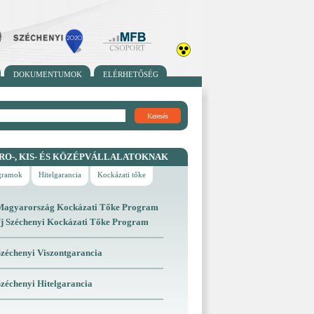
DOKUMENTUMOK
ELÉRHETŐSÉG
Keresés
RO-, KIS- ÉS KÖZÉPVÁLLALATOKNAK
ogramok
Hitelgarancia
Kockázati tőke
Magyarország Kockázati Tőke Program
Új Széchenyi Kockázati Tőke Program
Széchenyi Viszontgarancia
Széchenyi Hitelgarancia