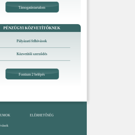
Támogatástartalom
PÉNZÜGYI KÖZVETÍTŐKNEK
Pályázati felhívások
Közvetítői szerződés
Fontium 2 belépés
TUMOK
ELÉRHETŐSÉG
ívások