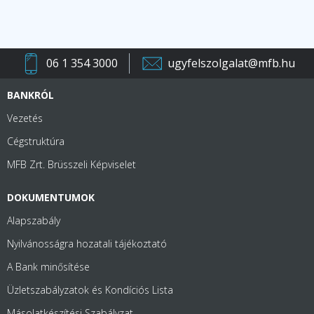
06 1 354 3000
ugyfelszolgalat@mfb.hu
BANKRÓL
Vezetés
Cégstruktúra
MFB Zrt. Brüsszeli Képviselet
DOKUMENTUMOK
Alapszabály
Nyilvánosságra hozatali tájékoztató
A Bank minősítése
Üzletszabályzatok és Kondíciós Lista
Másolatkészítési Szabályzat