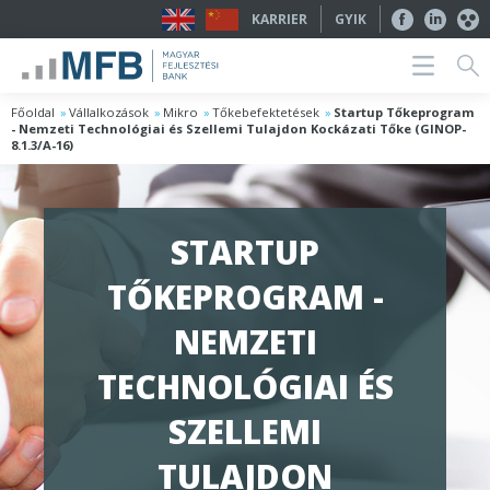
KARRIER
GYIK
Főoldal
Vállalkozások
Mikro
Tőkebefektetések
Startup Tőkeprogram
- Nemzeti Technológiai és Szellemi Tulajdon Kockázati Tőke (GINOP-
8.1.3/A-16)
STARTUP
TŐKEPROGRAM -
NEMZETI
TECHNOLÓGIAI ÉS
SZELLEMI
TULAJDON