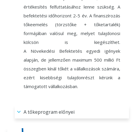
értékesítés felfuttatásához lenne szükség. A
befektetési időhorizont 2-5 év. A finanszírozás
tőkeemelés (törzstőke + tőketartalék)
formájában valósul meg, melyet tulajdonosi
kölcsön is kiegészíthet.
A Növekedési Befektetés egyedi igények
alapján, de jellemzően maximum 500 millió Ft
összegben kínál tőkét a vállalkozások számára,
ezért kisebbségi tulajdonrészt kérünk a
támogatott vállalkozásban.
A tőkeprogram előnyei