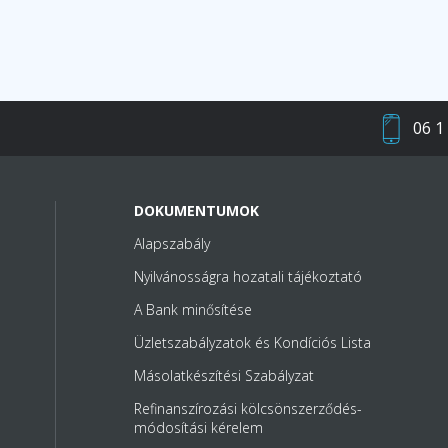
06 1
DOKUMENTUMOK
Alapszabály
Nyilvánosságra hozatali tájékoztató
A Bank minősítése
Üzletszabályzatok és Kondíciós Lista
Másolatkészítési Szabályzat
Refinanszírozási kölcsönszerződés-
módosítási kérelem