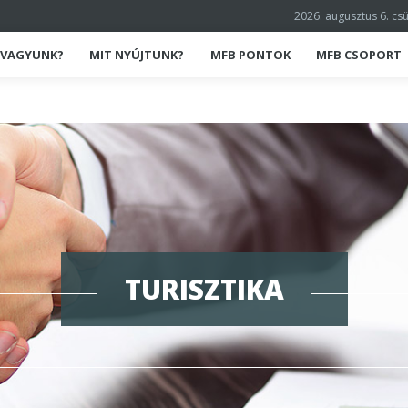
2026. augusztus 6. cs
K VAGYUNK?
MIT NYÚJTUNK?
MFB PONTOK
MFB CSOPORT
TURISZTIKA