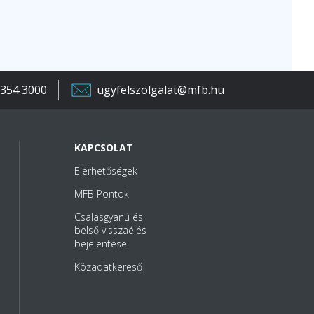
 354 3000
ugyfelszolgalat@mfb.hu
KAPCSOLAT
Elérhetőségek
MFB Pontok
Csalásgyanú és
belső visszaélés
bejelentése
Közadatkereső